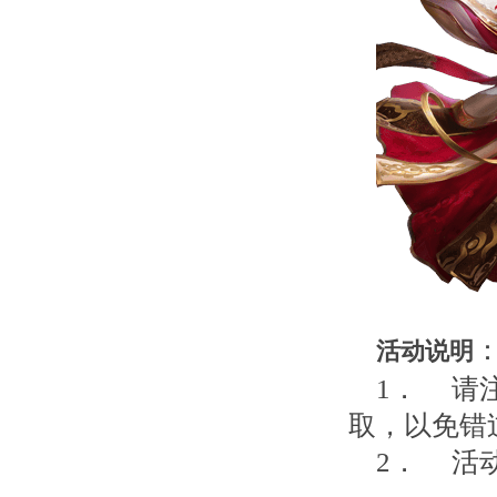
活动说明
1． 请
取，以免错
2． 活