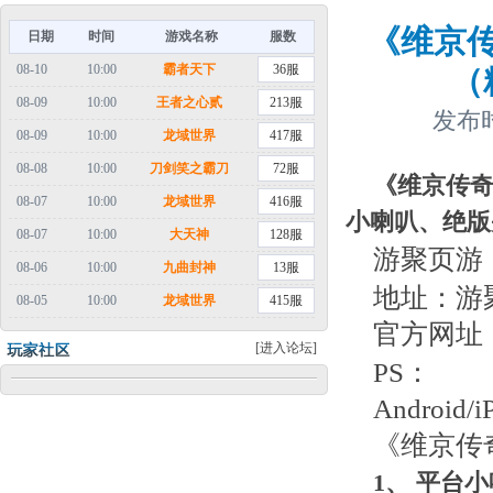
《维京传
日期
时间
游戏名称
服数
08-10
10:00
霸者天下
36服
（
08-09
10:00
王者之心贰
213服
发布时
08-09
10:00
龙域世界
417服
08-08
10:00
刀剑笑之霸刀
72服
《维京传奇
08-07
10:00
龙域世界
416服
小喇叭、绝版
08-07
10:00
大天神
128服
游聚页游
08-06
10:00
九曲封神
13服
地址：游
08-05
10:00
龙域世界
415服
官方网址
[进入论坛]
PS：
Andro
《维京传
1
、
平台小