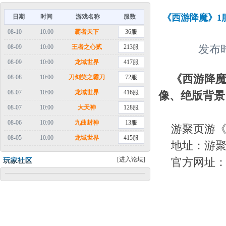
《西游降魔》1
日期
时间
游戏名称
服数
08-10
10:00
霸者天下
36服
08-09
10:00
王者之心贰
213服
发布时
08-09
10:00
龙域世界
417服
《西游降魔
08-08
10:00
刀剑笑之霸刀
72服
08-07
10:00
龙域世界
416服
像、绝版背景
08-07
10:00
大天神
128服
08-06
10:00
九曲封神
13服
游聚页游
08-05
10:00
龙域世界
415服
地址：游
[进入论坛]
官方网址