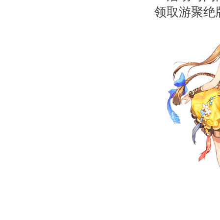
领取游聚绝