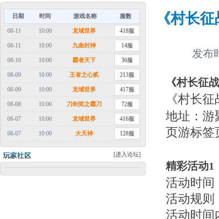
《村长征战
日期
时间
游戏名称
服数
08-11
10:00
龙域世界
418服
08-11
10:00
九曲封神
14服
发布时
08-10
10:00
霸者天下
36服
08-09
10:00
王者之心贰
213服
《村长征战
08-09
10:00
龙域世界
417服
《村长征
08-08
10:00
刀剑笑之霸刀
72服
地址：游
08-07
10:00
龙域世界
416服
页游标签
08-07
10:00
大天神
128服
[进入论坛]
精彩活动1
活动时间：
活动规则
活动时间