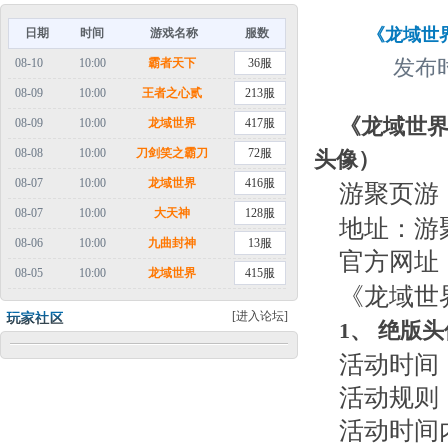
《龙域世界
日期
时间
游戏名称
服数
08-10
10:00
霸者天下
36服
发布时
08-09
10:00
王者之心贰
213服
《龙域世界
08-09
10:00
龙域世界
417服
08-08
10:00
刀剑笑之霸刀
72服
头像）
08-07
10:00
龙域世界
416服
游聚页游
08-07
10:00
大天神
128服
地址：游
08-06
10:00
九曲封神
13服
官方网址
08-05
10:00
龙域世界
415服
《龙域世
[进入论坛]
1
、
绝版头
活动时间：
活动规则
活动时间