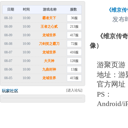
《维京传
日期
时间
游戏名称
服数
08-10
10:00
霸者天下
36服
发布时
08-09
10:00
王者之心贰
213服
《维京传奇
08-09
10:00
龙域世界
417服
08-08
10:00
刀剑笑之霸刀
72服
像）
08-07
10:00
龙域世界
416服
08-07
10:00
大天神
128服
游聚页游
08-06
10:00
九曲封神
13服
地址：游
08-05
10:00
龙域世界
415服
官方网址
[进入论坛]
PS：
Andro