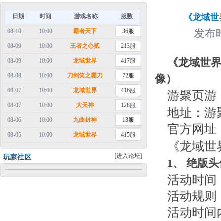
《龙域世
日期
时间
游戏名称
服数
08-10
10:00
霸者天下
36服
发布时
08-09
10:00
王者之心贰
213服
《龙域世界
08-09
10:00
龙域世界
417服
08-08
10:00
刀剑笑之霸刀
72服
像）
08-07
10:00
龙域世界
416服
游聚页游
08-07
10:00
大天神
128服
地址：游
08-06
10:00
九曲封神
13服
官方网址
08-05
10:00
龙域世界
415服
《龙域世
[进入论坛]
1
、
绝版头
活动时间：
活动规则
活动时间