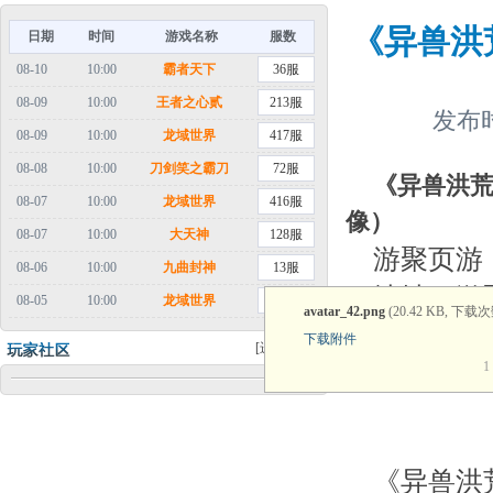
《异兽洪荒
日期
时间
游戏名称
服数
08-10
10:00
霸者天下
36服
08-09
10:00
王者之心贰
213服
发布时
08-09
10:00
龙域世界
417服
08-08
10:00
刀剑笑之霸刀
72服
《异兽洪荒
08-07
10:00
龙域世界
416服
像）
08-07
10:00
大天神
128服
游聚页游
08-06
10:00
九曲封神
13服
地址：游
08-05
10:00
龙域世界
415服
avatar_42.png
(20.42 KB, 下载次
官方网址
下载附件
[进入论坛]
《异兽洪