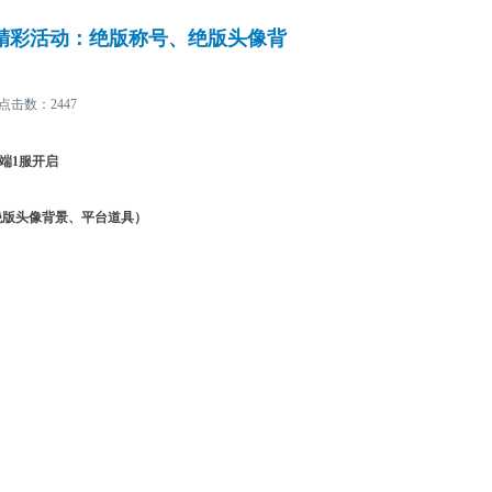
服（精彩活动：绝版称号、绝版头像背
点击数：
2447
端
1
服开启
绝版头像背景、平台道具）