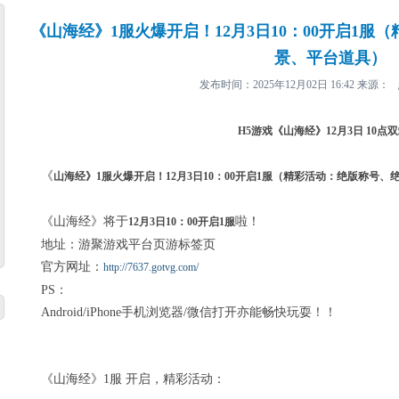
《山海经》1服火爆开启！12月3日10：00开启1
景、平台道具）
发布时间：2025年12月02日 16:42 来源：
H5
游戏《山海经》
12
月
3
日
10
点双
《
山海经》
1
服火爆开启！
12
月
3
日
10
：
00
开启
1
服（精彩活动：绝版称号、
《山海经》将于
啦！
12
月
3
日
10
：
00
开启
1
服
地址：游聚游戏平台页游标签页
官方网址：
http://7637.gotvg.com/
PS：
Android/iPhone手机浏览器/微信打开亦能畅快玩耍！！
《山海经》1服 开启，精彩活动：