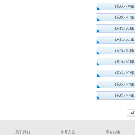
(双线) 210服
(双线) 207服
(双线) 204服
(双线) 201服
(双线) 198服
(双线) 195服
(双线) 192服
(双线) 189服
(双线) 186服
4
关于我们
账号安全
平台指南